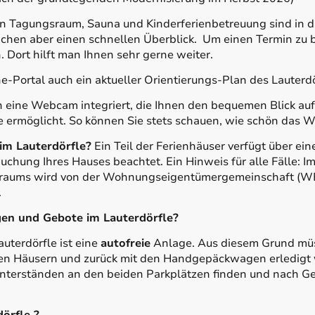
n Tagungsraum, Sauna und Kinderferienbetreuung sind in d
lichen aber einen schnellen Überblick. Um einen Termin zu 
. Dort hilft man Ihnen sehr gerne weiter.
-Portal auch ein aktueller Orientierungs-Plan des Lauterdö
h eine Webcam integriert, die Ihnen den bequemen Blick auf 
e ermöglicht. So können Sie stets schauen, wie schön das Wet
 im Lauterdörfle?
Ein Teil der Ferienhäuser verfügt über ein
Buchung Ihres Hauses beachtet. Ein Hinweis für alle Fälle: I
sraums wird von der Wohnungseigentümergemeinschaft (WE
.
gen und Gebote im Lauterdörfle?
uterdörfle ist eine
autofreie
Anlage. Aus diesem Grund müs
en Häusern und zurück mit den Handgepäckwagen erledigt w
terständen an den beiden Parkplätzen finden und nach Ge