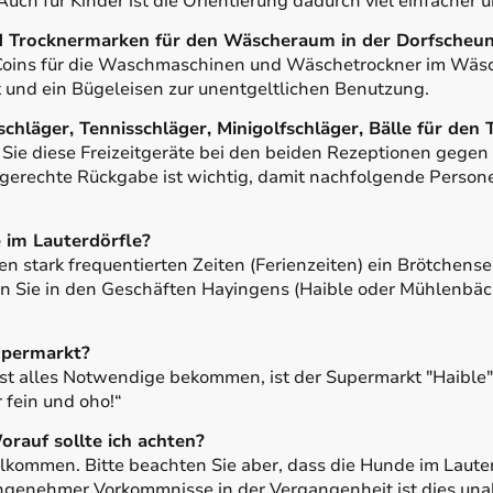
uch für Kinder ist die Orientierung dadurch viel einfacher
Trocknermarken für den Wäscheraum in der Dorfscheu
Coins für die Waschmaschinen und Wäschetrockner im Wäs
und ein Bügeleisen zur unentgeltlichen Benutzung.
läger, Tennisschläger, Minigolfschläger, Bälle für den T
ie diese Freizeitgeräte bei den beiden Rezeptionen gegen 
ngerechte Rückgabe ist wichtig, damit nachfolgende Persone
e im Lauterdörfle?
 den stark frequentierten Zeiten (Ferienzeiten) ein Brötche
n Sie in den Geschäften Hayingens (Haible oder Mühlenbäck
upermarkt?
fast alles Notwendige bekommen, ist der Supermarkt "Haible
r fein und oho!“
orauf sollte ich achten?
lkommen. Bitte beachten Sie aber, dass die Hunde im Lauter
ngenehmer Vorkommnisse in der Vergangenheit ist dies un