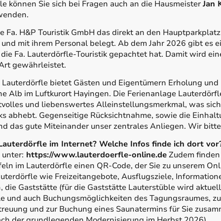
fle können Sie sich bei Fragen auch an die Hausmeister
Jan 
enden.
 die Fa. H&P Touristik GmbH das direkt an den Hauptparkpla
nd mit ihrem Personal belegt. Ab dem Jahr 2026 gibt es ei
e Fa. Lauterdörfle-Touristik gepachtet hat. Damit wird ein
 Art gewährleistet.
 Lauterdörfle bietet Gästen und Eigentümern Erholung und
 Alb im Luftkurort Hayingen. Die Ferienanlage Lauterdörfle
tvolles und liebenswertes Alleinstellungsmerkmal, was sich
s abhebt. Gegenseitige Rücksichtnahme, sowie die Einhal
nd das gute Miteinander unser zentrales Anliegen. Wir bitt
auterdörfle im Internet? Welche Infos finde ich dort vor
 unter:
https://www.lauterdoerfle-online.de
Zudem finden 
eln im Lauterdörfle einen QR-Code, der Sie zu unserem Onli
auterdörfle wie Freizeitangebote, Ausflugsziele, Informatio
 die Gaststätte (für die Gaststätte Lauterstüble wird aktuel
ele und auch Buchungsmöglichkeiten des Tagungsraumes, zu
treuung und zur Buchung eines Saunatermins für Sie zusamm
ch der grundlegenden Modernisierung im Herbst 2026)