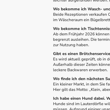
leichter aufgefunden werden. A
Wo bekomme ich Wasch- und 
Beide Rezeptionen verkaufen 
im Wäscheraum ein Bügelbrett 
Wo bekomme ich Tischtennissch
Ab dem Frühjahr 2026 können S
begrenzt ausleihen. Die termi
zur Nutzung haben.
Gibt es einen Brötchenservic
Es wird aktuell geprüft, ob in
Außerhalb dieser Zeiten könne
leckere Backwaren erwerben.
Wo finde ich den nächsten S
Ein kleiner Markt, in dem Sie 
Hier gilt das Motto: „Klein, abe
Ich habe einen Hund dabei. W
Hunde sind im Lauterdörfle wil
müssen. Aufgrund einiger una