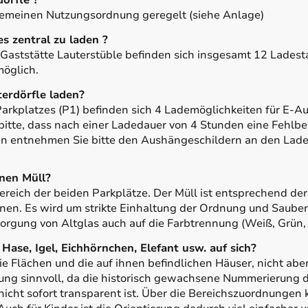
örfle ?
lgemeinen Nutzungsordnung geregelt (siehe Anlage)
es zentral zu laden ?
Gaststätte Lauterstüble befinden sich insgesamt 12 Ladesta
öglich.
erdörfle laden?
arkplatzes (P1) befinden sich 4 Lademöglichkeiten für E-A
itte, dass nach einer Ladedauer von 4 Stunden eine Fehlb
n entnehmen Sie bitte den Aushängeschildern an den Lade
nen Müll?
ereich der beiden Parkplätze. Der Müll ist entsprechend de
en. Es wird um strikte Einhaltung der Ordnung und Sauber
sorgung von Altglas auch auf die Farbtrennung (Weiß, Grün,
Hase, Igel, Eichhörnchen, Elefant usw. auf sich?
e Flächen und die auf ihnen befindlichen Häuser, nicht abe
erung sinnvoll, da die historisch gewachsene Nummerierung 
icht sofort transparent ist. Über die Bereichszuordnungen