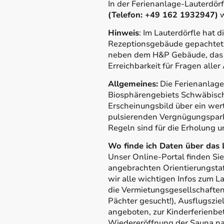
In der Ferienanlage-Lauterdör
(Telefon: +49 162 1932947)
w
Hinweis
: Im Lauterdörfle hat
Rezeptionsgebäude gepachtet u
neben dem H&P Gebäude, das di
Erreichbarkeit für Fragen aller
Allgemeines:
Die Ferienanlage
Biosphärengebiets Schwäbische
Erscheinungsbild über ein wer
pulsierenden Vergnügungspark
Regeln sind für die Erholung u
Wo finde ich Daten über das L
Unser Online-Portal finden Sie
angebrachten Orientierungstaf
wir alle wichtigen Infos zum L
die Vermietungsgesellschaften,
Pächter gesucht!), Ausflugszi
angeboten, zur Kinderferienbe
Wiedereröffnung der Sauna na